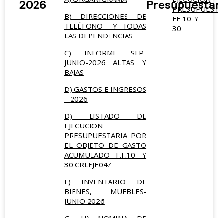
2026
Presupuestar
PRESUPUEST
B)
DIRECCIONES DE
FF 10 Y
TELÉFONO Y TODAS
30
LAS DEPENDENCIAS
C) INFORME SFP-
JUNIO-2026 ALTAS Y
BAJAS
D) GASTOS E INGRESOS
– 2026
D) LISTADO DE
EJECUCION
PRESUPUESTARIA POR
EL OBJETO DE GASTO
ACUMULADO F.F.10 Y
30 CRLEJE04Z
F) INVENTARIO DE
BIENES, MUEBLES-
JUNIO 2026